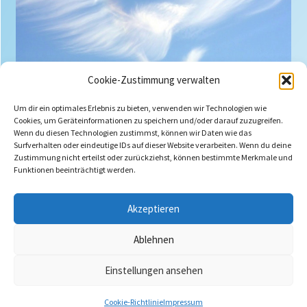
Cookie-Zustimmung verwalten
"Die Ströme des lebendigen Wassers" Nr. 714
Um dir ein optimales Erlebnis zu bieten, verwenden wir Technologien wie
vor 6 Jahre
Cookies, um Geräteinformationen zu speichern und/oder darauf zuzugreifen.
Wenn du diesen Technologien zustimmst, können wir Daten wie das
54 Mehr
Surfverhalten oder eindeutige IDs auf dieser Website verarbeiten. Wenn du deine
Zustimmung nicht erteilst oder zurückziehst, können bestimmte Merkmale und
Funktionen beeinträchtigt werden.
Akzeptieren
Ablehnen
Einstellungen ansehen
Cookie-Richtlinie
Impressum