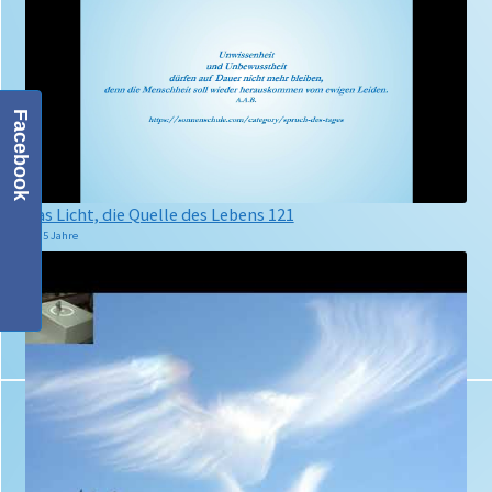
Facebook
Das Licht, die Quelle des Lebens 121
Das
159 
vor 5 Jahre
vor 2