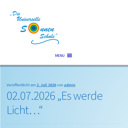
Zur
Zum
Navigation
Inhalt
springen
springen
MENU
Veröffentlicht am
2. Juli 2026
von
admin
02.07.2026 „Es werde
Licht…“