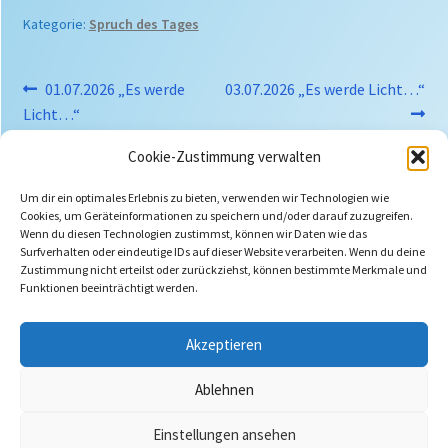
Kategorie:
Spruch des Tages
Beitragsnavigation
Vorheriger
Nächster
01.07.2026 „Es werde
03.07.2026 „Es werde Licht…“
Beitrag:
Beitrag:
Licht…“
Cookie-Zustimmung verwalten
Um dir ein optimales Erlebnis zu bieten, verwenden wir Technologien wie
Cookies, um Geräteinformationen zu speichern und/oder darauf zuzugreifen.
Wenn du diesen Technologien zustimmst, können wir Daten wie das
Suchen
Surfverhalten oder eindeutige IDs auf dieser Website verarbeiten. Wenn du deine
nach:
Zustimmung nicht erteilst oder zurückziehst, können bestimmte Merkmale und
Funktionen beeinträchtigt werden.
Akzeptieren
Ablehnen
Einstellungen ansehen