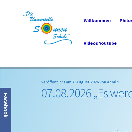
Willkommen
Philo
Zur
Zum
Navigation
Inhalt
Videos Youtube
springen
springen
Veröffentlicht am
7. August 2026
von
admin
07.08.2026 „Es wer
Facebook