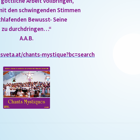
 göttliche Arbeit vollbringen,
s mit den schwingenden Stimmen
chlafenden Bewusst- Seine
zu durchdringen…“
A.A.B.
osveta.at/chants-mystique?bc=search