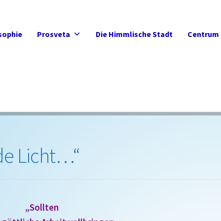
sophie
Prosveta
Die Himmlische Stadt
Centrum 
de Licht…“
„Sollten