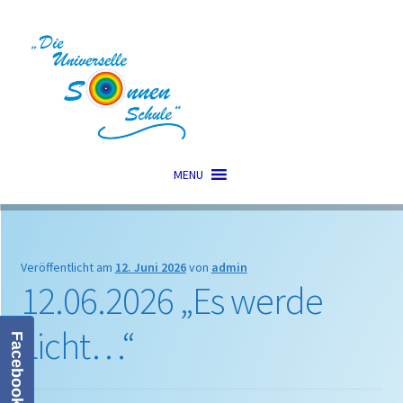
Zur
Zum
Navigation
Inhalt
springen
springen
MENU
Veröffentlicht am
12. Juni 2026
von
admin
12.06.2026 „Es werde
Licht…“
Facebook