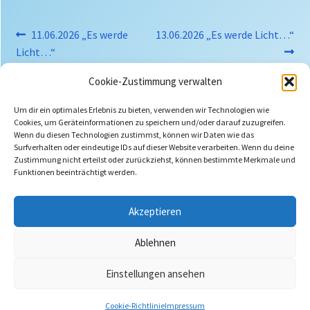
Beitragsnavigation
Vorheriger
Nächster
11.06.2026 „Es werde
13.06.2026 „Es werde Licht…“
Beitrag:
Beitrag:
Licht…“
Cookie-Zustimmung verwalten
Um dir ein optimales Erlebnis zu bieten, verwenden wir Technologien wie
Cookies, um Geräteinformationen zu speichern und/oder darauf zuzugreifen.
Wenn du diesen Technologien zustimmst, können wir Daten wie das
Suchen
Surfverhalten oder eindeutige IDs auf dieser Website verarbeiten. Wenn du deine
nach:
Zustimmung nicht erteilst oder zurückziehst, können bestimmte Merkmale und
Funktionen beeinträchtigt werden.
Akzeptieren
Ablehnen
Einstellungen ansehen
Cookie-Richtlinie
Impressum