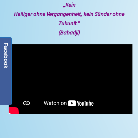
„Kein
Heiliger
ohne Vergangenheit,
kein Sünder ohne
Zukunft.“
(
Babadji
)
Facebook