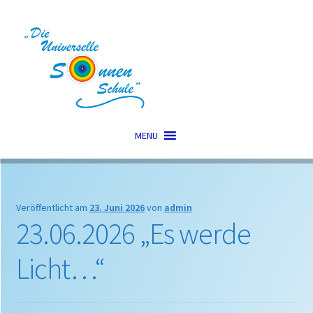
Zur
Zum
Navigation
Inhalt
springen
springen
MENU
Veröffentlicht am
23. Juni 2026
von
admin
23.06.2026 „Es werde
Licht…“