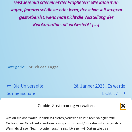
seist Jeremia oder einer der Propheten.“ Wie kann man
sagen, jemand sei dieser oder jener, der schon seit langem
gestorben ist, wenn man nicht die Vorstellung der
Reinkarnation mit einbezieht? […]
Kategorie:
Spruch des Tages
Beitragsnavigation
Vorheriger
Nächster
Die Universelle
28. Jänner 2023 „Es werde
Beitrag:
Beitrag:
Sonnenschule
Licht…“
Cookie-Zustimmung verwalten
Um dir ein optimales Erlebnis zu bieten, verwenden wir Technologien wie
Cookies, um Geräteinformationen zu speichern und/oder darauf zuzugreifen.
Wenn du diesen Technologien zustimmst, können wir Daten wie das