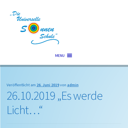
Zur
Zum
Navigation
Inhalt
springen
springen
MENU
Veröffentlicht am
26. Juni 2019
von
admin
26.10.2019 „Es werde
Licht…“