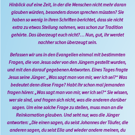
Hinblick auf eine Zeit, in der die Menschen nicht mehr daran
glauben würden, besonders davon sprechen müssten? Sie
haben so wenig in ihren Schriften berichtet, dass sie nicht
extra zu etwas Stellung nahmen, was schon zur Tradition
gehörte. Das überzeugt euch nicht?… Nun, gut, ihr werdet
nachher schon überzeugt sein.
Befassen wir uns in den Evangelien einmal mit bestimmten
Fragen, die von Jesus oder von den Jüngern gestellt wurden,
und mit den darauf gegebenen Antworten. Eines Tages fragte
Jesus seine Jünger: „Was sagt man von mir, wer ich sei?“ Was
bedeutet denn diese Frage? Habt ihr schon mal jemanden
fragen hören: „Was sagt man von mir, wer ich sei?“ Sie wissen,
wer sie sind, und fragen sich nicht, was die anderen darüber
sagen. Um eine solche Frage zu stellen, muss man an die
Reinkarnation glauben. Und seht nur, was die Jünger
antworten: „Die einen sagen, du seist Johannes der Täufer, die
anderen sagen, du seist Elia und wieder andere meinen, du