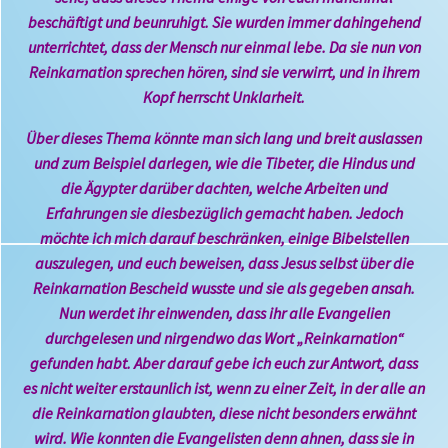
beschäftigt und beunruhigt. Sie wurden immer dahingehend
unterrichtet, dass der Mensch nur einmal lebe. Da sie nun von
Reinkarnation sprechen hören, sind sie verwirrt, und in ihrem
Kopf herrscht Unklarheit.
Über dieses Thema könnte man sich lang und breit auslassen
und zum Beispiel darlegen, wie die Tibeter, die Hindus und
die Ägypter darüber dachten, welche Arbeiten und
Erfahrungen sie diesbezüglich gemacht haben. Jedoch
möchte ich mich darauf beschränken, einige Bibelstellen
auszulegen, und euch beweisen, dass Jesus selbst über die
Reinkarnation Bescheid wusste und sie als gegeben ansah.
Nun werdet ihr einwenden, dass ihr alle Evangelien
durchgelesen und nirgendwo das Wort „Reinkarnation“
gefunden habt. Aber darauf gebe ich euch zur Antwort, dass
es nicht weiter erstaunlich ist, wenn zu einer Zeit, in der alle an
die Reinkarnation glaubten, diese nicht besonders erwähnt
wird. Wie konnten die Evangelisten denn ahnen, dass sie in