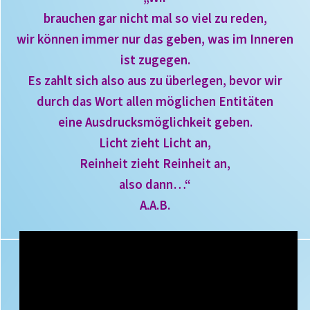
brauchen gar nicht mal so viel zu reden,
wir können immer nur das geben, was im Inneren
ist zugegen.
Es zahlt sich also aus zu überlegen, bevor wir
durch das Wort allen möglichen Entitäten
eine Ausdrucksmöglichkeit geben.
Licht zieht Licht an,
Reinheit zieht Reinheit an,
also dann…“
A.A.B.