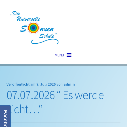
Zur
Zum
Navigation
Inhalt
springen
springen
MENU
Veröffentlicht am
7. Juli 2026
von
admin
07.07.2026 “ Es werde
Licht…“
Facebook