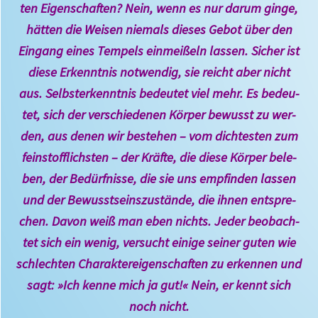
ten Eigen­schaf­ten? Nein, wenn es nur da­rum gin­ge,
hät­ten die Wei­sen nie­mals die­ses Ge­bot über den
Ein­gang ei­nes Tem­pels ein­mei­ßeln las­sen. Sicher ist
die­se Er­kennt­nis not­wen­dig, sie reicht aber nicht
aus. Selbst­er­kennt­nis be­deu­tet viel mehr. Es be­deu­
tet, sich der ver­schie­denen Kör­per be­wusst zu wer­
den, aus denen wir be­ste­hen – vom dich­testen zum
feinst­off­lichs­ten – der Kräf­te, die die­se Kör­per be­le­
ben, der Be­dürf­nis­se, die sie uns emp­finden las­sen
und der Be­wusst­seins­zustän­de, die ih­nen ent­spre­
chen. Da­von weiß man eben nichts. Je­der be­obach­
tet sich ein we­nig, ver­sucht eini­ge sei­ner gu­ten wie
schlech­ten Cha­rakter­eigen­schaf­ten zu er­ken­nen und
sagt: »Ich ken­ne mich ja gut!« Nein, er kennt sich
noch nicht.