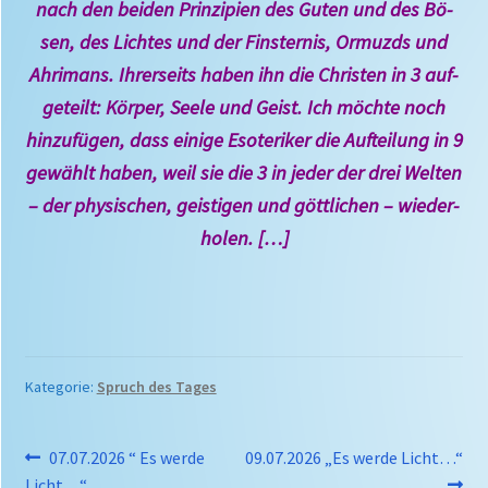
nach den bei­den Prinzi­pien des Gu­ten und des Bö­
sen, des Lich­tes und der Fins­ter­nis, Or­muzds und
Ahrimans. Ih­rer­seits ha­ben ihn die Chris­ten in 3 auf­
ge­teilt: Kör­per, See­le und Geist. Ich möch­te noch
hin­zufü­gen, dass eini­ge Esote­riker die Auf­tei­lung in 9
ge­wählt ha­ben, weil sie die 3 in je­der der drei Wel­ten
– der physi­schen, geis­tigen und gött­li­chen – wie­der­
ho­len. […]
Kategorie:
Spruch des Tages
Beitragsnavigation
Vorheriger
Nächster
07.07.2026 “ Es werde
09.07.2026 „Es werde Licht…“
Beitrag:
Beitrag:
Licht…“