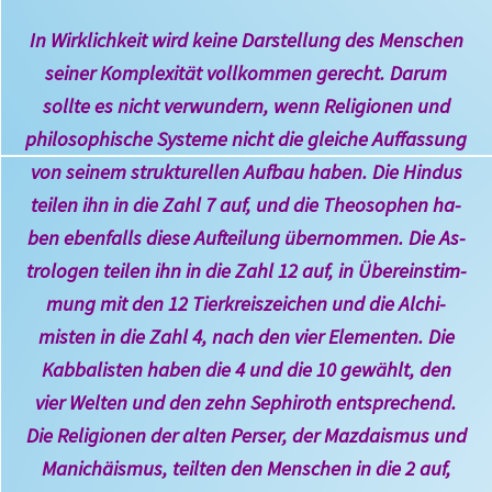
In Wirk­lich­keit wird kei­ne Dar­stel­lung des Men­schen
sei­ner Kom­plexi­tät voll­kom­men ge­recht. Da­rum
soll­te es nicht ver­wun­dern, wenn Reli­gionen und
phi­lo­sophi­sche Sys­teme nicht die glei­che Auf­fas­sung
von sei­nem struktu­rellen Auf­bau ha­ben. Die Hin­dus
tei­len ihn in die Zahl 7 auf, und die Theo­so­phen ha­
ben eben­falls die­se Auf­tei­lung über­nom­men. Die As­
tro­lo­gen tei­len ihn in die Zahl 12 auf, in Über­ein­stim­
mung mit den 12 Tier­kreis­zei­chen und die Alchi­
misten in die Zahl 4, nach den vier Ele­menten. Die
Kabba­listen ha­ben die 4 und die 10 ge­wählt, den
vier Wel­ten und den zehn Sephiroth ent­spre­chend.
Die Reli­gionen der al­ten Per­ser, der Mazdaismus und
Mani­chäis­mus, teil­ten den Men­schen in die 2 auf,