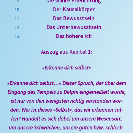
Die wahre Erleuchtung
Der Kausalkörper
Das Bewusstsein
Das Unterbewusstsein
Das höhere Ich
Auszug aus Kapitel 1:
»Erkenne dich selbst«
»Erkenne dich selbst…« Die­ser Spruch, der über dem
Ein­gang des Tem­pels zu Del­phi ein­gemei­ßelt wurde,
ist nur von den wenigs­ten rich­tig ver­stan­den wor­
den. Wer ist die­ses »Selbst«, das wir er­ken­nen sol­
len? Han­delt es sich da­bei um unse­re We­sens­art,
um unse­re Schwä­chen, unse­re gu­ten bzw. schlech­