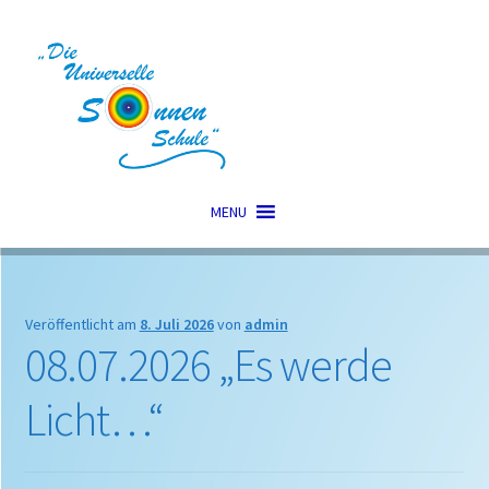
Zur
Zum
Navigation
Inhalt
springen
springen
MENU
Veröffentlicht am
8. Juli 2026
von
admin
08.07.2026 „Es werde
Licht…“